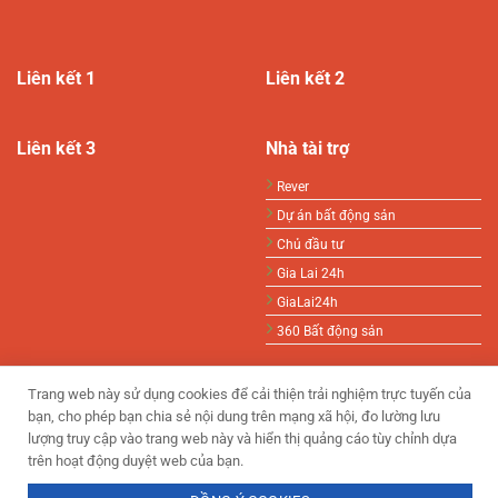
Liên kết 1
Liên kết 2
Liên kết 3
Nhà tài trợ
Rever
Dự án bất động sản
Chủ đầu tư
Gia Lai 24h
GiaLai24h
360 Bất động sản
Trang web này sử dụng cookies để cải thiện trải nghiệm trực tuyến của
bạn, cho phép bạn chia sẻ nội dung trên mạng xã hội, đo lường lưu
lượng truy cập vào trang web này và hiển thị quảng cáo tùy chỉnh dựa
trên hoạt động duyệt web của bạn.