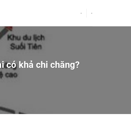
-
-
i có khả chi chăng?