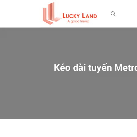
Bỏ
qua
nội
dung
Kéo dài tuyến Metr