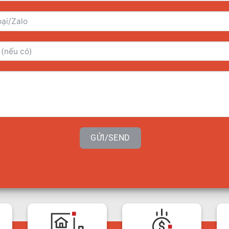
GỬI/SEND