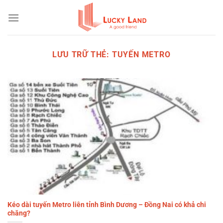
Bỏ
qua
nội
dung
LƯU TRỮ THẺ:
TUYẾN METRO
Kéo dài tuyến Metro liên tỉnh Bình Dương – Đồng Nai có khả chi
chăng?