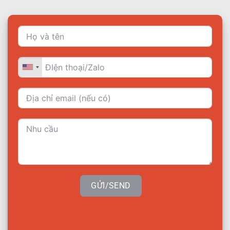
GỬI/SEND