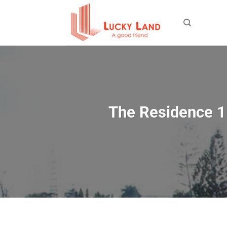
Bỏ
qua
nội
dung
The Residence 1