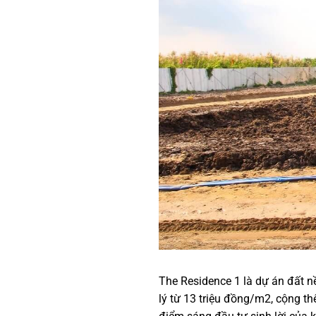
The Residence 1 là dự án đất n
lý từ 13 triệu đồng/m2, cộng thê