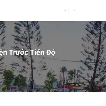
-
-
ện Trước Tiến Độ