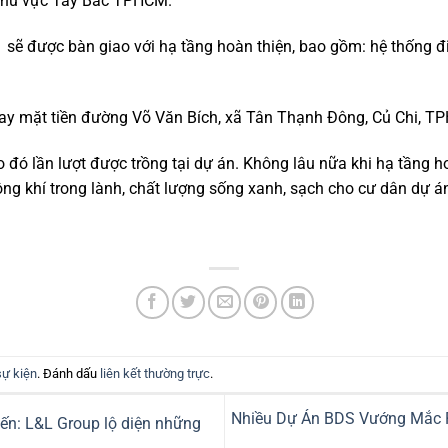
 khu vực Tây Bắc TPHCM.
1 sẽ được bàn giao với hạ tầng hoàn thiện, bao gồm: hệ thống
y mặt tiền đường Võ Văn Bích, xã Tân Thạnh Đông, Củ Chi, T
 đó lần lượt được trồng tại dự án. Không lâu nữa khi hạ tầng h
ng khí trong lành, chất lượng sống xanh, sạch cho cư dân dự á
sự kiện
. Đánh dấu
liên kết thường trực
.
Nhiều Dự Án BDS Vướng Mắc P
iến: L&L Group lộ diện những