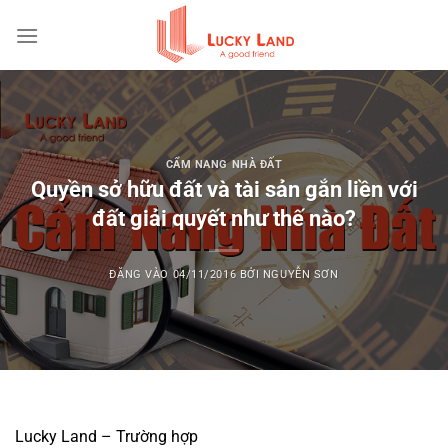
Bỏ
qua
nội
dung
CẨM NANG NHÀ ĐẤT
Quyền sở hữu đất và tài sản gắn liền với
đất giải quyết như thế nào?
ĐĂNG VÀO
04/11/2016
BỞI
NGUYỄN SƠN
Lucky Land – Trường hợp