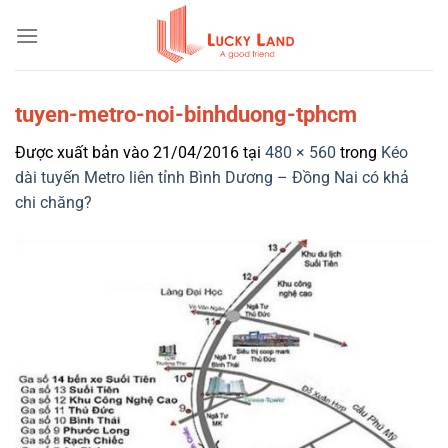
Bỏ
qua
nội
dung
tuyen-metro-noi-binhduong-tphcm
Được xuất bản vào
21/04/2016
tại
480 × 560
trong
Kéo
dài tuyến Metro liên tỉnh Bình Dương – Đồng Nai có khả
chi chăng?