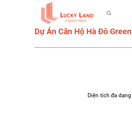
Bỏ
qua
nội
dung
Dự Án Căn Hộ Hà Đô Green
Diện tích đa dạn