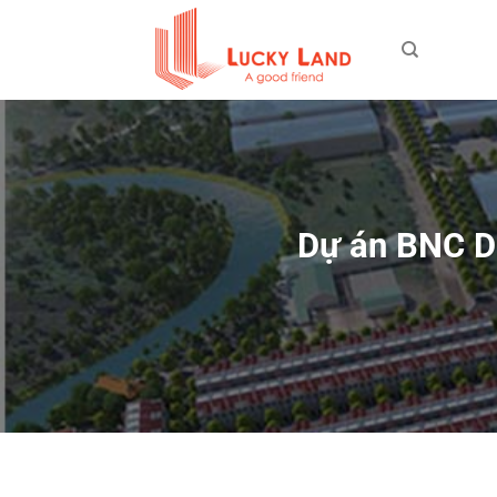
Bỏ
qua
nội
dung
Dự án BNC Dr