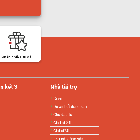
Nhận nhiều ưu đãi
n kết 3
Nhà tài trợ
Rever
Dự án bất động sản
Chủ đầu tư
Gia Lai 24h
GiaLai24h
360 Bất động sản