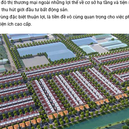
 đô thị thương mại ngoài những lợi thế về cơ sở hạ tầng và tiện
hu hút giới đầu tư bất động sản.
ng đặc biệt thuận lợi, là tiền đề vô cùng quan trọng cho việc p
tiện ích cao cấp.