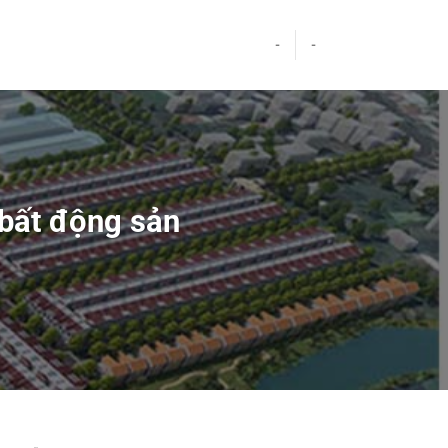
-
-
 bất động sản