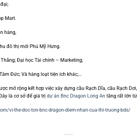
đại;
op Mart.
ân hàng,
 khu đô thị mới Phú Mỹ Hưng.
Thắng; Đại học Tài chính – Marketing;
Tâm Đức; Và hàng loạt tiện ích khác;…
ợc mở rộng kết hợp việc xây dựng cầu Rạch Dĩa, cầu Rạch Dơi
ây là cơ sở để giá trị
dự án Bnc Dragon Long An
tăng rất lớn t
om/vi-the-doc-ton-bnc-dragon-diem-nhan-cua-thi-truong-bds/