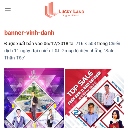
Bỏ
qua
nội
dung
banner-vinh-danh
Được xuất bản vào
06/12/2018
tại
716 × 508
trong
Chiến
dịch 11 ngày đại chiến: L&L Group lộ diện những “Sale
Thần Tốc”