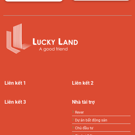
Liên kết 1
Liên kết 2
Liên kết 3
Nhà tài trợ
Rever
Dự án bất động sản
Chủ đầu tư