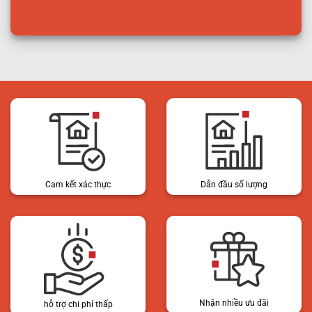
Cam kết xác thực
Dẫn đầu số lượng
Nhận nhiều ưu đãi
hỗ trợ chi phí thấp