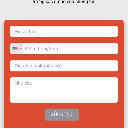
tưởng các dự án của chúng tôi!
GỬI/SEND