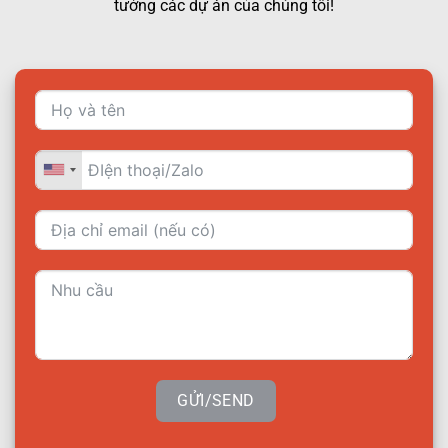
tưởng các dự án của chúng tôi!
GỬI/SEND