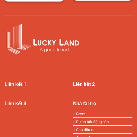
Liên kết 1
Liên kết 2
Liên kết 3
Nhà tài trợ
Rever
Dự án bất động sản
Chủ đầu tư