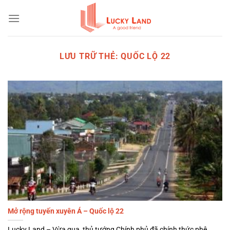
Bỏ
qua
nội
dung
LƯU TRỮ THẺ:
QUỐC LỘ 22
Mở rộng tuyến xuyên Á – Quốc lộ 22
Lucky Land – Vừa qua, thủ tướng Chính phủ đã chính thức phê