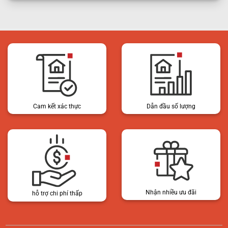
Cam kết xác thực
Dẫn đầu số lượng
Nhận nhiều ưu đãi
hỗ trợ chi phí thấp