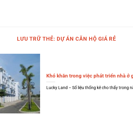
LƯU TRỮ THẺ:
DỰ ÁN CĂN HỘ GIÁ RẺ
Khó khăn trong việc phát triển nhà ở g
Lucky Land – Số liệu thống kê cho thấy trong n