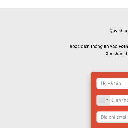
Quý khách
hoặc điền thông tin vào
Form
Xin chân t