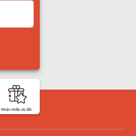
Nhận nhiều ưu đãi