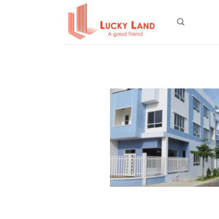
Bỏ
qua
nội
dung