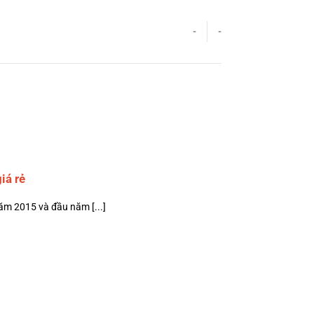
-
-
iá rẻ
ăm 2015 và đầu năm [...]