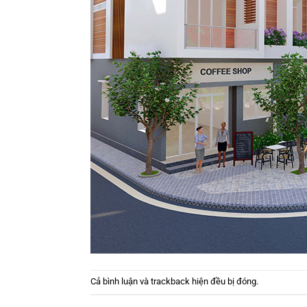
Cả bình luận và trackback hiện đều bị đóng.