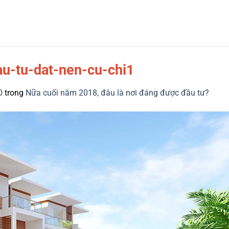
au-tu-dat-nen-cu-chi1
0
trong
Nữa cuối năm 2018, đâu là nơi đáng được đầu tư?