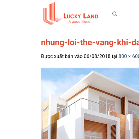
Bỏ
qua
nội
dung
nhung-loi-the-vang-khi-d
Được xuất bản vào
06/08/2018
tại
800 × 60