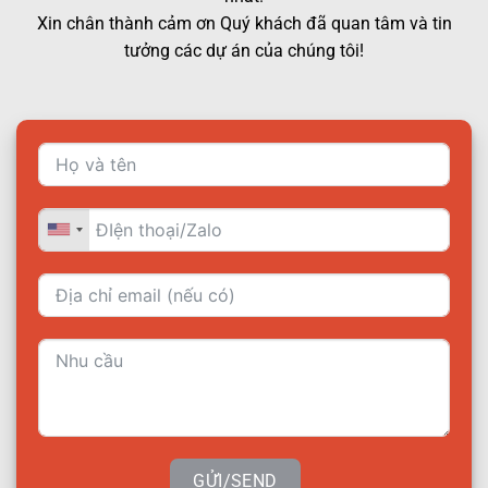
Xin chân thành cảm ơn Quý khách đã quan tâm và tin
tưởng các dự án của chúng tôi!
GỬI/SEND