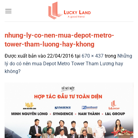
Bỏ
qua
nội
dung
nhung-ly-co-nen-mua-depot-metro-
tower-tham-luong-hay-khong
Được xuất bản vào
22/04/2016
tại
670 × 437
trong
Những
lý do có nên mua Depot Metro Tower Tham Lương hay
không?