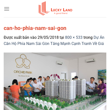
Bỏ
qua
nội
dung
can-ho-phia-nam-sai-gon
Được xuất bản vào
29/05/2018
tại
800 × 533
trong
Dự Án
Căn Hộ Phía Nam Sài Gòn Tăng Mạnh Cạnh Tranh Về Giá