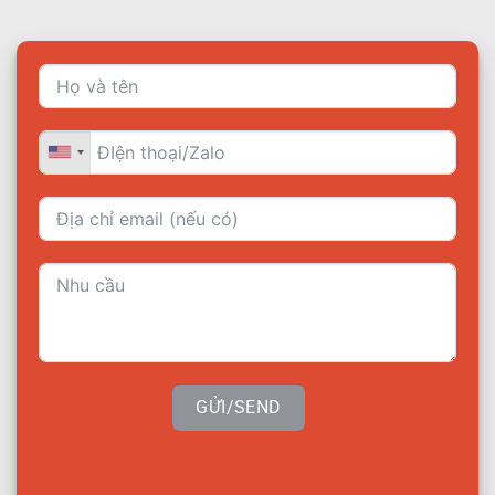
GỬI/SEND