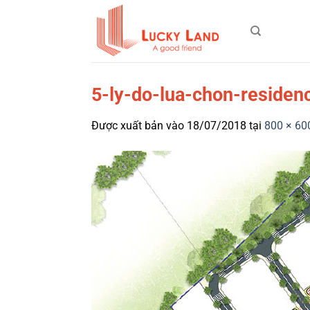
Bỏ
qua
nội
dung
5-ly-do-lua-chon-residen
Được xuất bản vào
18/07/2018
tại
800 × 60