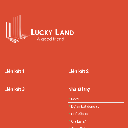
Liên kết 1
Liên kết 2
Liên kết 3
Nhà tài trợ
Rever
Dự án bất động sản
Chủ đầu tư
Gia Lai 24h