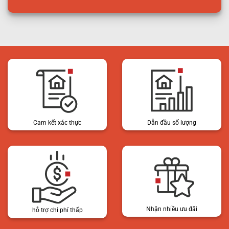
Cam kết xác thực
Dẫn đầu số lượng
Nhận nhiều ưu đãi
hỗ trợ chi phí thấp