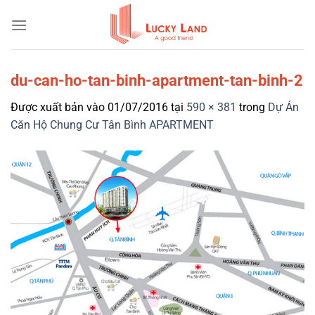
Bỏ
qua
nội
dung
du-can-ho-tan-binh-apartment-tan-binh-2
Được xuất bản vào
01/07/2016
tại
590 × 381
trong
Dự Án
Căn Hộ Chung Cư Tân Bình APARTMENT