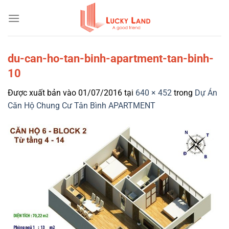
Bỏ
qua
nội
dung
du-can-ho-tan-binh-apartment-tan-binh-
10
Được xuất bản vào
01/07/2016
tại
640 × 452
trong
Dự Án
Căn Hộ Chung Cư Tân Bình APARTMENT