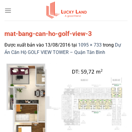
Bỏ
qua
nội
dung
mat-bang-can-ho-golf-view-3
Được xuất bản vào
13/08/2016
tại
1095 × 733
trong
Dự
Án Căn Hộ GOLF VIEW TOWER – Quận Tân Bình