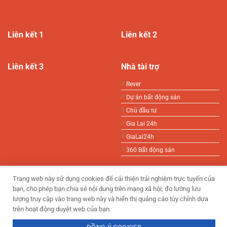
Liên kết 1
Liên kết 2
Liên kết 3
Nhà tài trợ
Rever
Dự án bất động sản
Chủ đầu tư
Gia Lai 24h
GiaLai24h
360 Bất động sản
Trang web này sử dụng cookies để cải thiện trải nghiệm trực tuyến của
bạn, cho phép bạn chia sẻ nội dung trên mạng xã hội, đo lường lưu
lượng truy cập vào trang web này và hiển thị quảng cáo tùy chỉnh dựa
trên hoạt động duyệt web của bạn.