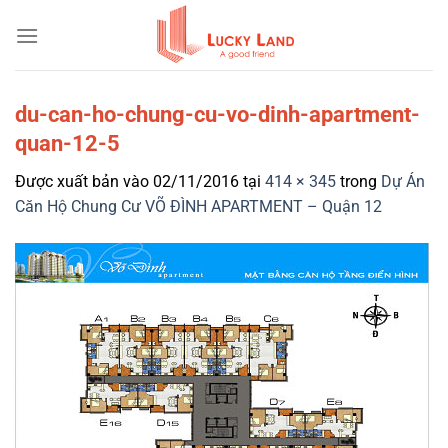
Bỏ
qua
nội
dung
du-can-ho-chung-cu-vo-dinh-apartment-
quan-12-5
Được xuất bản vào
02/11/2016
tại
414 × 345
trong
Dự Án
Căn Hộ Chung Cư VÕ ĐÌNH APARTMENT – Quận 12