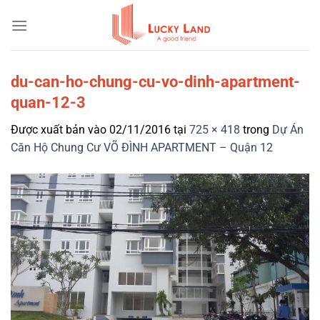
Bỏ
qua
nội
dung
du-can-ho-chung-cu-vo-dinh-apartment-
quan-12-3
Được xuất bản vào
02/11/2016
tại
725 × 418
trong
Dự Án
Căn Hộ Chung Cư VÕ ĐÌNH APARTMENT – Quận 12