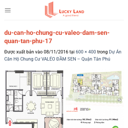
Bỏ
qua
nội
dung
du-can-ho-chung-cu-valeo-dam-sen-
quan-tan-phu-17
Được xuất bản vào
08/11/2016
tại
600 × 400
trong
Dự Án
Căn Hộ Chung Cư VALÉO ĐẦM SEN – Quận Tân Phú