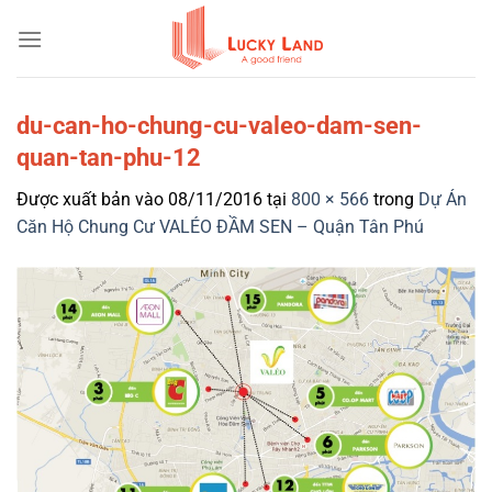
Bỏ
qua
nội
dung
du-can-ho-chung-cu-valeo-dam-sen-
quan-tan-phu-12
Được xuất bản vào
08/11/2016
tại
800 × 566
trong
Dự Án
Căn Hộ Chung Cư VALÉO ĐẦM SEN – Quận Tân Phú