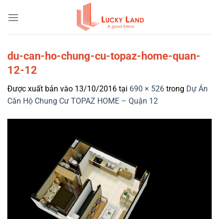
Bỏ
qua
nội
dung
du-can-ho-chung-cu-topaz-home-quan-
12-12
Được xuất bản vào
13/10/2016
tại
690 × 526
trong
Dự Án
Căn Hộ Chung Cư TOPAZ HOME – Quận 12