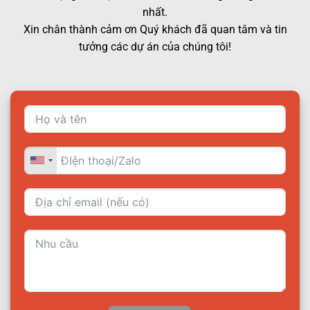
nhất.
Xin chân thành cảm ơn Quý khách đã quan tâm và tin
tưởng các dự án của chúng tôi!