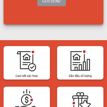
GỬI/SEND
Cam kết xác thực
Dẫn đầu số lượng