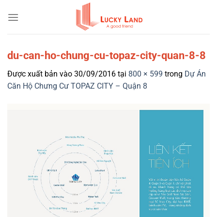
Bỏ
qua
nội
dung
du-can-ho-chung-cu-topaz-city-quan-8-8
Được xuất bản vào
30/09/2016
tại
800 × 599
trong
Dự Án
Căn Hộ Chưng Cư TOPAZ CITY – Quận 8