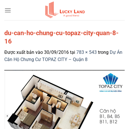
Bỏ
qua
nội
dung
du-can-ho-chung-cu-topaz-city-quan-8-
16
Được xuất bản vào
30/09/2016
tại
783 × 543
trong
Dự Án
Căn Hộ Chưng Cư TOPAZ CITY – Quận 8