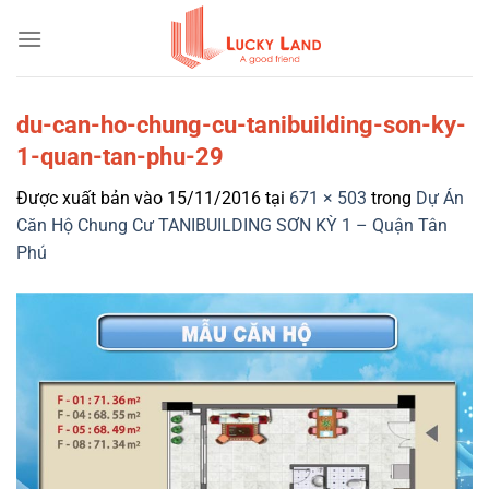
Bỏ
qua
nội
dung
du-can-ho-chung-cu-tanibuilding-son-ky-
1-quan-tan-phu-29
Được xuất bản vào
15/11/2016
tại
671 × 503
trong
Dự Án
Căn Hộ Chung Cư TANIBUILDING SƠN KỲ 1 – Quận Tân
Phú