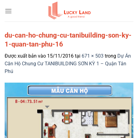
Bỏ
qua
nội
dung
du-can-ho-chung-cu-tanibuilding-son-ky-
1-quan-tan-phu-16
Được xuất bản vào
15/11/2016
tại
671 × 503
trong
Dự Án
Căn Hộ Chung Cư TANIBUILDING SƠN KỲ 1 – Quận Tân
Phú