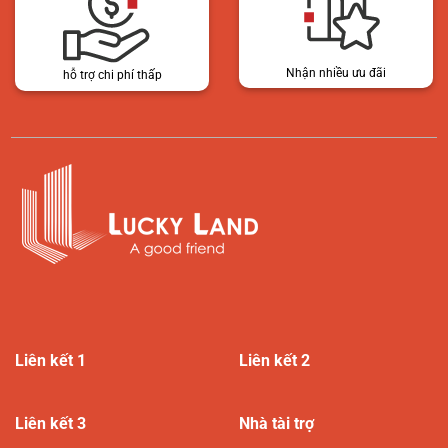
Nhận nhiều ưu đãi
hỗ trợ chi phí thấp
Liên kết 1
Liên kết 2
Liên kết 3
Nhà tài trợ