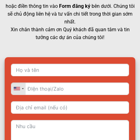
hoặc điền thông tin vào
Form đăng ký
bên dưới. Chúng tôi
sẽ chủ động liên hệ và tư vấn chi tiết trong thời gian sớm
nhất.
Xin chân thành cảm ơn Quý khách đã quan tâm và tin
tưởng các dự án của chúng tôi!