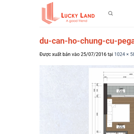
Bỏ
qua
nội
dung
du-can-ho-chung-cu-pega
Được xuất bản vào
25/07/2016
tại
1024 × 5