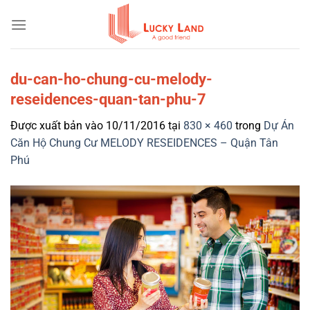
Bỏ
qua
nội
dung
du-can-ho-chung-cu-melody-
reseidences-quan-tan-phu-7
Được xuất bản vào
10/11/2016
tại
830 × 460
trong
Dự Án
Căn Hộ Chung Cư MELODY RESEIDENCES – Quận Tân
Phú