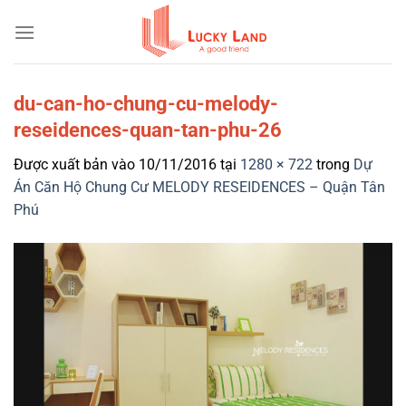
Bỏ
qua
nội
dung
du-can-ho-chung-cu-melody-
reseidences-quan-tan-phu-26
Được xuất bản vào
10/11/2016
tại
1280 × 722
trong
Dự
Án Căn Hộ Chung Cư MELODY RESEIDENCES – Quận Tân
Phú