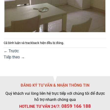
Cả bình luận và trackback hiện đều bị đóng.
←
Trước
Tiếp theo
→
ĐĂNG KÝ TƯ VẤN & NHẬN THÔNG TIN
Quý khách vui lòng liên hệ trực tiếp với chúng tôi để được
hỗ trợ nhanh chóng qua
0859 166 188
HOTLINE TƯ VẤN 24/7: