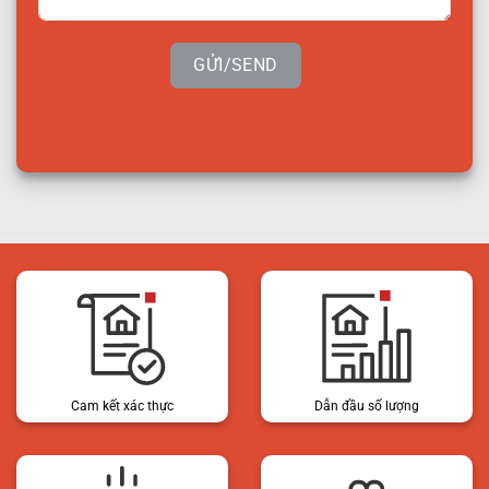
GỬI/SEND
Cam kết xác thực
Dẫn đầu số lượng