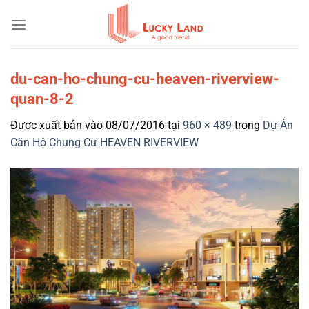
Bỏ
qua
nội
dung
du-can-ho-chung-cu-heaven-riverview-
quan-8-2
Được xuất bản vào
08/07/2016
tại
960 × 489
trong
Dự Án
Căn Hộ Chung Cư HEAVEN RIVERVIEW