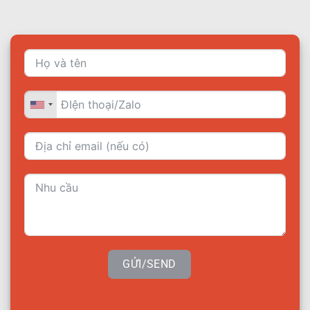
GỬI/SEND