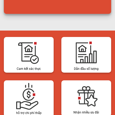
Cam kết xác thực
Dẫn đầu số lượng
Nhận nhiều ưu đãi
hỗ trợ chi phí thấp