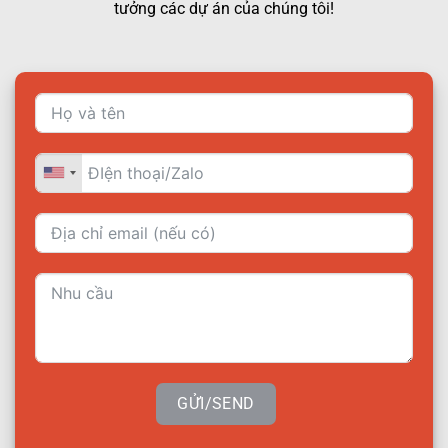
tưởng các dự án của chúng tôi!
GỬI/SEND