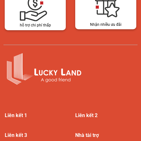
Nhận nhiều ưu đãi
hỗ trợ chi phí thấp
Liên kết 1
Liên kết 2
Liên kết 3
Nhà tài trợ