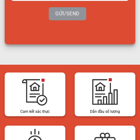
GỬI/SEND
Cam kết xác thực
Dẫn đầu số lượng