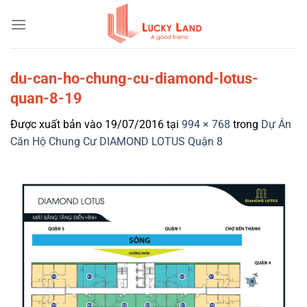
Bỏ
qua
nội
dung
du-can-ho-chung-cu-diamond-lotus-
quan-8-19
Được xuất bản vào
19/07/2016
tại
994 × 768
trong
Dự Án
Căn Hộ Chung Cư DIAMOND LOTUS Quận 8