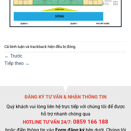
Cả bình luận và trackback hiện đều bị đóng.
←
Trước
Tiếp theo
→
ĐĂNG KÝ TƯ VẤN & NHẬN THÔNG TIN
Quý khách vui lòng liên hệ trực tiếp với chúng tôi để được
hỗ trợ nhanh chóng qua
0859 166 188
HOTLINE TƯ VẤN 24/7:
hoặc điền thông tin vào
Form đăng ký
bên dưới. Chúng tôi