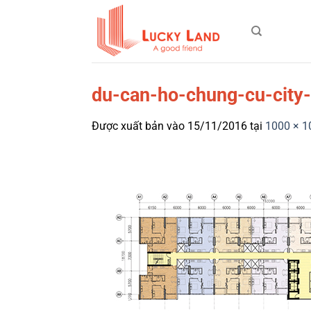
Bỏ
qua
nội
dung
du-can-ho-chung-cu-city
Được xuất bản vào
15/11/2016
tại
1000 × 1