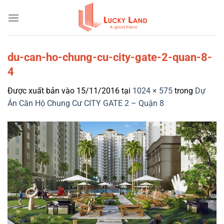
Bỏ
qua
nội
dung
du-can-ho-chung-cu-city-gate-2-quan-8-
4
Được xuất bản vào
15/11/2016
tại
1024 × 575
trong
Dự
Án Căn Hộ Chung Cư CITY GATE 2 – Quận 8