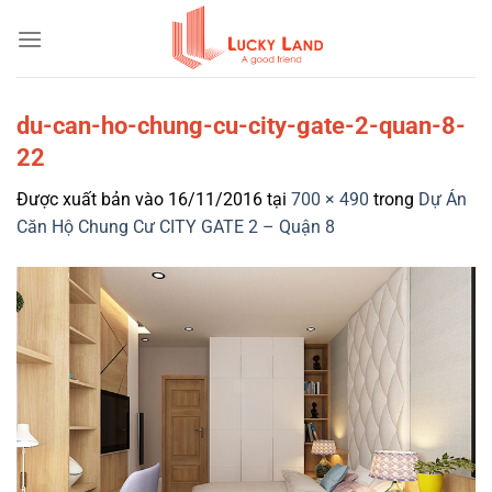
Bỏ
qua
nội
dung
du-can-ho-chung-cu-city-gate-2-quan-8-
22
Được xuất bản vào
16/11/2016
tại
700 × 490
trong
Dự Án
Căn Hộ Chung Cư CITY GATE 2 – Quận 8