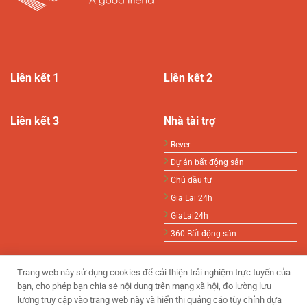
Liên kết 1
Liên kết 2
Liên kết 3
Nhà tài trợ
Rever
Dự án bất động sản
Chủ đầu tư
Gia Lai 24h
GiaLai24h
360 Bất động sản
Trang web này sử dụng cookies để cải thiện trải nghiệm trực tuyến của
bạn, cho phép bạn chia sẻ nội dung trên mạng xã hội, đo lường lưu
lượng truy cập vào trang web này và hiển thị quảng cáo tùy chỉnh dựa