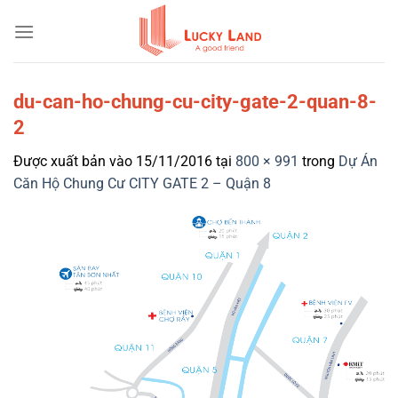
Bỏ
qua
nội
dung
du-can-ho-chung-cu-city-gate-2-quan-8-
2
Được xuất bản vào
15/11/2016
tại
800 × 991
trong
Dự Án
Căn Hộ Chung Cư CITY GATE 2 – Quận 8