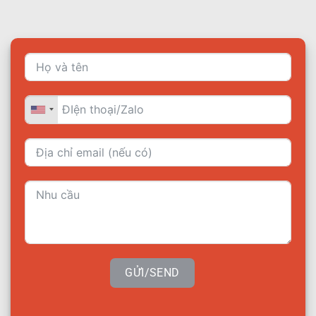
GỬI/SEND