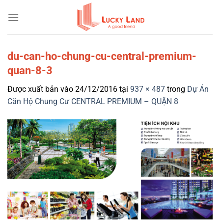
Bỏ
qua
nội
dung
du-can-ho-chung-cu-central-premium-
quan-8-3
Được xuất bản vào
24/12/2016
tại
937 × 487
trong
Dự Án
Căn Hộ Chung Cư CENTRAL PREMIUM – QUẬN 8