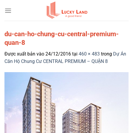
Bỏ
qua
nội
dung
du-can-ho-chung-cu-central-premium-
quan-8
Được xuất bản vào
24/12/2016
tại
460 × 483
trong
Dự Án
Căn Hộ Chung Cư CENTRAL PREMIUM – QUẬN 8