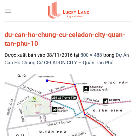
Bỏ
qua
nội
dung
du-can-ho-chung-cu-celadon-city-quan-
tan-phu-10
Được xuất bản vào
08/11/2016
tại
800 × 488
trong
Dự Án
Căn Hộ Chung Cư CELADON CITY – Quận Tân Phú