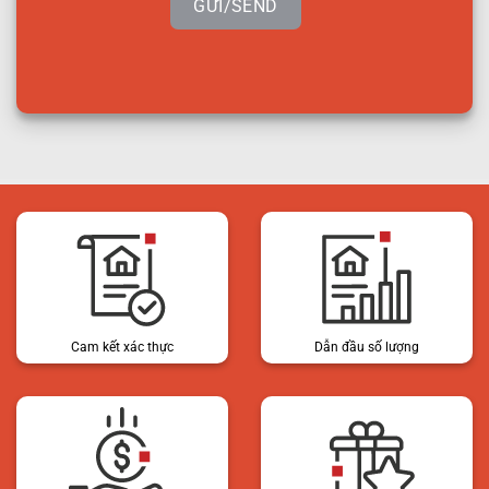
GỬI/SEND
Cam kết xác thực
Dẫn đầu số lượng