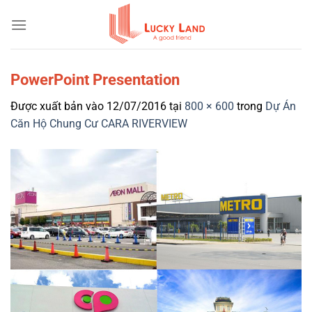
Bỏ
qua
nội
dung
PowerPoint Presentation
Được xuất bản vào
12/07/2016
tại
800 × 600
trong
Dự Án
Căn Hộ Chung Cư CARA RIVERVIEW