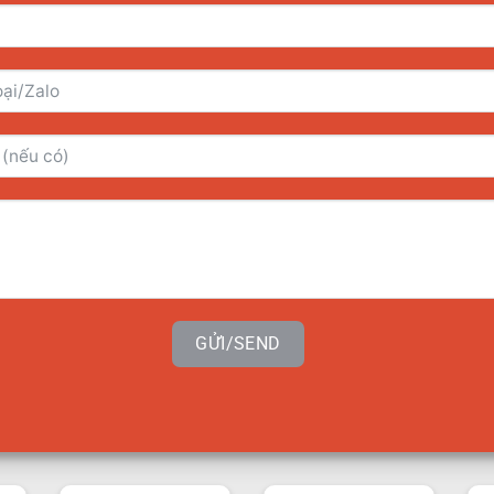
GỬI/SEND