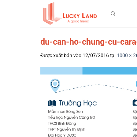
Bỏ
qua
nội
dung
du-can-ho-chung-cu-cara
Được xuất bản vào
12/07/2016
tại
1000 × 2