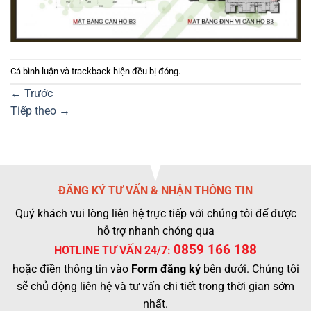
Cả bình luận và trackback hiện đều bị đóng.
←
Trước
Tiếp theo
→
ĐĂNG KÝ TƯ VẤN & NHẬN THÔNG TIN
Quý khách vui lòng liên hệ trực tiếp với chúng tôi để được
hỗ trợ nhanh chóng qua
0859 166 188
HOTLINE TƯ VẤN 24/7:
hoặc điền thông tin vào
Form đăng ký
bên dưới. Chúng tôi
sẽ chủ động liên hệ và tư vấn chi tiết trong thời gian sớm
nhất.