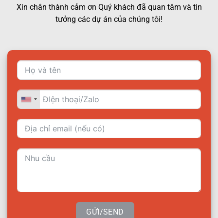
Xin chân thành cảm ơn Quý khách đã quan tâm và tin
tưởng các dự án của chúng tôi!
GỬI/SEND